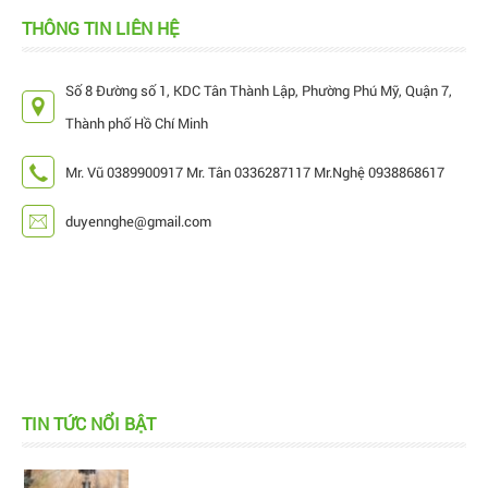
THÔNG TIN LIÊN HỆ
Số 8 Đường số 1, KDC Tân Thành Lập, Phường Phú Mỹ, Quận 7,
Thành phố Hồ Chí Minh
Mr. Vũ 0389900917 Mr. Tân 0336287117 Mr.Nghệ 0938868617
duyennghe@gmail.com
Hiện nay, trên thị trường đang có rất nhiều mẫu
TIN TỨC NỔI BẬT
béc tưới bù áp, làm cho khách hàng cảm thấy...