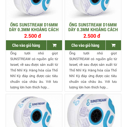
ỐNG SUNSTREAM D16MM
ỐNG SUNSTREAM D16MM
DÀY 0.3MM KHOẢNG CÁCH
DÀY 0.3MM KHOẢNG CÁCH
20CM LƯU LƯỢNG 1.6 LÍT
20CM LƯU LƯỢNG 3.2 LÍT
2.500 đ
2.500 đ
Cho vào giỏ hàng
Cho vào giỏ hàng
Ống tưới nhỏ giọt
Ống tưới nhỏ giọt
SUNSTREAM có nguồn gốc từ
SUNSTREAM có nguồn gốc từ
Israel, về sau được sản xuất từ
Israel, về sau được sản xuất từ
Thổ Nhĩ Kỳ. Hàng hóa của Thổ
Thổ Nhĩ Kỳ. Hàng hóa của Thổ
Nhĩ Kỳ đáp ứng được các tiêu
Nhĩ Kỳ đáp ứng được các tiêu
chuẩn của châu âu. Với lưu
chuẩn của châu âu. Với lưu
lượng lớn hơn thích hợp...
lượng lớn hơn thích hợp...