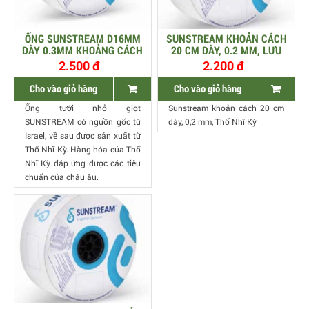
ỐNG SUNSTREAM D16MM
SUNSTREAM KHOẢN CÁCH
DÀY 0.3MM KHOẢNG CÁCH
20 CM DÀY, 0.2 MM, LƯU
30CM LƯU LƯỢNG 2 LÍT
LƯỢNG 1.6, CUỘN 1.800M
2.500 đ
2.200 đ
- THỔ NHĨ KỲ
Cho vào giỏ hàng
Cho vào giỏ hàng
Ống tưới nhỏ giọt
Sunstream khoản cách 20 cm
SUNSTREAM có nguồn gốc từ
dày, 0,2 mm, Thổ Nhĩ Kỳ
Israel, về sau được sản xuất từ
Thổ Nhĩ Kỳ. Hàng hóa của Thổ
Nhĩ Kỳ đáp ứng được các tiêu
chuẩn của châu âu.