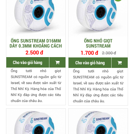
ỐNG SUNSTREAM D16MM
ỐNG NHỎ GIỌT
DÀY 0.3MM KHOẢNG CÁCH
SUNSTREAM
20CM LƯU LƯỢNG 2.6
2.500 đ
1.700 đ
2.300 đ
LÍT/H
Cho vào giỏ hàng
Cho vào giỏ hàng
Ống tưới nhỏ giọt
Ống tưới nhỏ giọt
SUNSTREAM có nguồn gốc từ
SUNSTREAM có nguồn gốc từ
Israel, về sau được sản xuất từ
Israel, về sau được sản xuất từ
Thổ Nhĩ Kỳ. Hàng hóa của Thổ
Thổ Nhĩ Kỳ. Hàng hóa của Thổ
Nhĩ Kỳ đáp ứng được các tiêu
Nhĩ Kỳ đáp ứng được các tiêu
chuẩn của châu âu.
chuẩn của châu âu.