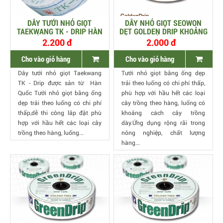
DÂY TƯỚI NHỎ GIỌT
DÂY NHỎ GIỌT SEOWON
TAEKWANG TK - DRIP HÀN
DẸT GOLDEN DRIP KHOẢNG
QUỐC, CỠ 16MM, DÀY
CÁCH LỖ 50CM DÀY
2.200 đ
2.000 đ
0.2MM, KHOẢNG CÁCH
O.25MM 1000M/CUỘN
10CM
Cho vào giỏ hàng
Cho vào giỏ hàng
Dây tưới nhỏ giọt Taekwang
Tưới nhỏ giọt bằng ống dẹp
TK - Drip được sản từ Hàn
trải theo luống có chi phí thấp,
Quốc Tưới nhỏ giọt bằng ống
phù hợp với hầu hết các loại
dẹp trải theo luống có chi phí
cây trồng theo hàng, luống có
thấp,dễ thi công lắp đặt phù
khoảng cách cây trồng
hợp với hầu hết các loại cây
dày.Ứng dụng rộng rãi trong
trồng theo hàng, luống...
nông nghiệp, chất lượng
hàng...