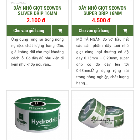
DÂY NHỎ GIỌT SEOWON
DÂY NHỎ GIỌT SEOWON
SLIVER DRIP 16MM
SUPER DRIP 16MM
2.100 đ
4.500 đ
Cho vào giỏ hàng
Cho vào giỏ hàng
Ứng dụng rộng rãi trong nông
MÔ TẢ NGẮN So với hầu hết
nghiệp, chất lượng hàng đầu,
các sản phẩm dây tưới nhỏ
giá không đổi cho mọi khoảng
giọt cùng loại thường có độ
cách lỗ. Có đầy đủ phụ kiện đi
dày 0.15mm – 0.20mm, super
kèm như khớp nối, van…
drip có độ dày lên tới
0.63mm.Ứng dụng rộng rãi
trong nông nghiệp, chất lượng
hàng...