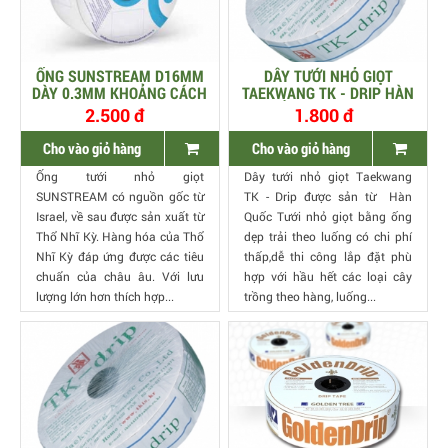
ỐNG SUNSTREAM D16MM
DÂY TƯỚI NHỎ GIỌT
DÀY 0.3MM KHOẢNG CÁCH
TAEKWANG TK - DRIP HÀN
20CM LƯU LƯỢNG 3.2 LÍT
QUỐC, CỠ 16MM, DÀY
2.500 đ
1.800 đ
0.2MM, KHOẢNG CÁCH
30CM
Cho vào giỏ hàng
Cho vào giỏ hàng
Ống tưới nhỏ giọt
Dây tưới nhỏ giọt Taekwang
SUNSTREAM có nguồn gốc từ
TK - Drip được sản từ Hàn
Israel, về sau được sản xuất từ
Quốc Tưới nhỏ giọt bằng ống
Thổ Nhĩ Kỳ. Hàng hóa của Thổ
dẹp trải theo luống có chi phí
Nhĩ Kỳ đáp ứng được các tiêu
thấp,dễ thi công lắp đặt phù
chuẩn của châu âu. Với lưu
hợp với hầu hết các loại cây
lượng lớn hơn thích hợp...
trồng theo hàng, luống...