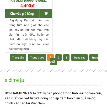
RIVULIS D5000 ISRAEL,
DÀY 0.38MM, KHOẢNG
4.400 đ
CÁCH 40CM, 800M/CUỘN
Cho vào giỏ hàng
Ứng dụng: Đặc biệt hiệu quả
trong tưới nhỏ giọt cho các
loại cây ăn trái, hoa màu trên
địa hình đất dốc, hoặc có
chiều dài mỗi hàng cây dài.
Điểm nổi bật: Được sản xuất
bởi thương hiệu...
1
Trang đầu
Trang trước
2
3
Trang sau
Trang
cuối
GIỚI THIỆU
BONSAIMIENNAM là đơn vị tiên phong trong lĩnh vực nghiên cứu,
sản xuất các vật tư tưới nông nghiệp đảm bảo hiệu quả và độ
chính xác cao tại Việt Nam.