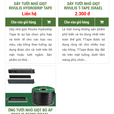
DÂY TƯỚI NHỎ GIỌT
DÂY TƯỚI NHỎ GIỌT
RIVULIS HYDRODRIP TAPE
RIVULIS T-TAPE ISRAEL
– ISRAEL
Liên hệ
2.300 đ
Cho vào giỏ hàng
Cho vào giỏ hàng
Dây nhỏ giọt Rivulis Hydrodrip
Là một trong những sản phẩm
Tape là sự lựa chọn phù hợp
phổ biến và tin dùng nhất trên
và kinh tế cho các loại rau
toàn thế giới, T-Tape được sử
màu, cây trồng theo luống, áp
dụng rộng rãi cho nhiều loại
dụng được cho cả tưới trên bề
cây trồng. T-Tape được lắp đặt
mặt hoặc tưới ngầm. Sản
rải trên mặt luống, dưới tấm
phẩm có khả...
màng phủ, chôn...
ỐNG TƯỚI NHỎ GIỌT BÙ ÁP