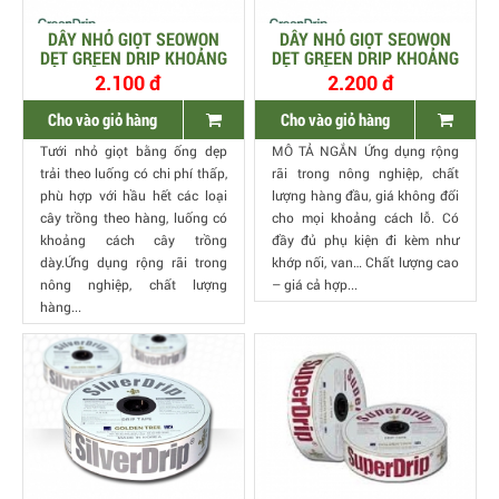
DÂY NHỎ GIỌT SEOWON
DÂY NHỎ GIỌT SEOWON
DẸT GREEN DRIP KHOẢNG
DẸT GREEN DRIP KHOẢNG
CÁCH LỖ 30CM DÀY O.3MM
CÁCH LỖ 20CM DÀY O.3MM
2.100 đ
2.200 đ
1000M/CUỘN
1000M/CUỘN
Cho vào giỏ hàng
Cho vào giỏ hàng
Tưới nhỏ giọt bằng ống dẹp
MÔ TẢ NGẮN Ứng dụng rộng
trải theo luống có chi phí thấp,
rãi trong nông nghiệp, chất
phù hợp với hầu hết các loại
lượng hàng đầu, giá không đổi
cây trồng theo hàng, luống có
cho mọi khoảng cách lỗ. Có
khoảng cách cây trồng
đầy đủ phụ kiện đi kèm như
dày.Ứng dụng rộng rãi trong
khớp nối, van… Chất lượng cao
nông nghiệp, chất lượng
– giá cả hợp...
hàng...