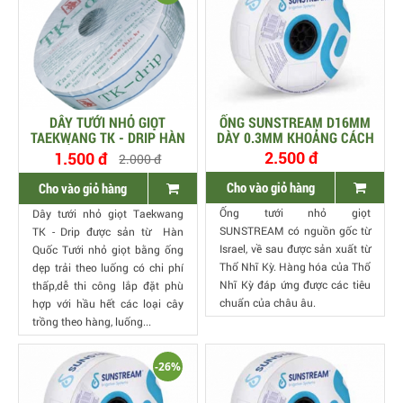
DÂY TƯỚI NHỎ GIỌT
ỐNG SUNSTREAM D16MM
TAEKWANG TK - DRIP HÀN
DÀY 0.3MM KHOẢNG CÁCH
QUỐC, CỠ 16MM, DÀY
20CM LƯU LƯỢNG 2.6
2.500 đ
1.500 đ
2.000 đ
0.2MM, KHOẢNG CÁCH
LÍT/H
20CM
Cho vào giỏ hàng
Cho vào giỏ hàng
Ống tưới nhỏ giọt
Dây tưới nhỏ giọt Taekwang
SUNSTREAM có nguồn gốc từ
TK - Drip được sản từ Hàn
Israel, về sau được sản xuất từ
Quốc Tưới nhỏ giọt bằng ống
Thổ Nhĩ Kỳ. Hàng hóa của Thổ
dẹp trải theo luống có chi phí
Nhĩ Kỳ đáp ứng được các tiêu
thấp,dễ thi công lắp đặt phù
chuẩn của châu âu.
hợp với hầu hết các loại cây
trồng theo hàng, luống...
-26%