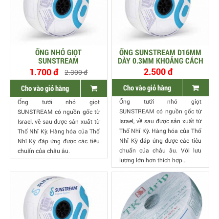
ỐNG NHỎ GIỌT
ỐNG SUNSTREAM D16MM
SUNSTREAM
DÀY 0.3MM KHOẢNG CÁCH
20CM LƯU LƯỢNG 1.6 LÍT
2.500 đ
1.700 đ
2.300 đ
Cho vào giỏ hàng
Cho vào giỏ hàng
Ống tưới nhỏ giọt
Ống tưới nhỏ giọt
SUNSTREAM có nguồn gốc từ
SUNSTREAM có nguồn gốc từ
Israel, về sau được sản xuất từ
Israel, về sau được sản xuất từ
Thổ Nhĩ Kỳ. Hàng hóa của Thổ
Thổ Nhĩ Kỳ. Hàng hóa của Thổ
Nhĩ Kỳ đáp ứng được các tiêu
Nhĩ Kỳ đáp ứng được các tiêu
chuẩn của châu âu. Với lưu
chuẩn của châu âu.
lượng lớn hơn thích hợp...