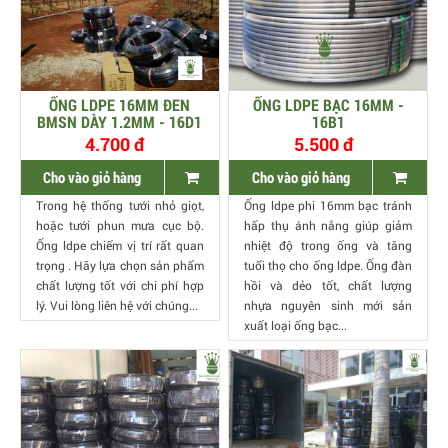
ỐNG LDPE 16MM ĐEN
ỐNG LDPE BẠC 16MM -
BMSN DÀY 1.2MM - 16D1
16B1
4.700 đ
5.500 đ
Cho vào giỏ hàng
Cho vào giỏ hàng
Trong hệ thống tưới nhỏ giọt,
Ống ldpe phi 16mm bạc tránh
hoặc tưới phun mưa cục bộ.
hấp thụ ánh nắng giúp giảm
Ống ldpe chiếm vị trí rất quan
nhiệt độ trong ống và tăng
trọng . Hãy lựa chọn sản phẩm
tuổi thọ cho ống ldpe. Ống đàn
chất lượng tốt với chi phí hợp
hồi và dẻo tốt, chất lượng
lý. Vui lòng liên hệ với chúng...
nhựa nguyên sinh mới sản
xuất loại ống bạc...