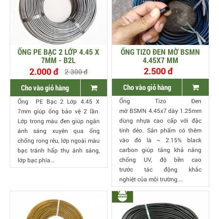
ỐNG PE BẠC 2 LỚP 4.45 X
ỐNG TIZO ĐEN MỜ BSMN
7MM - B2L
4.45X7 MM
2.500 đ
2.000 đ
2.300 đ
Cho vào giỏ hàng
Cho vào giỏ hàng
Ống Tizo Đen
Ống PE Bạc 2 Lớp 4.45 X
mờ BSMN 4.45x7 dày 1.25mm
7mm giúp ống bảo vệ 2 lần.
dùng nhựa cao cấp với đặc
Lớp trong màu đen giúp ngăn
tính dẻo. Sản phẩm có thêm
ánh sáng xuyên qua ống
vào đó là ~ 2.15% black
chống rong rêu, lớp ngoài màu
carbon giúp tăng khả năng
bạc tránh hấp thụ ánh sáng,
chống UV, độ bền cao
lớp bạc phía...
trước tác động khắc
nghiệt của môi trường....