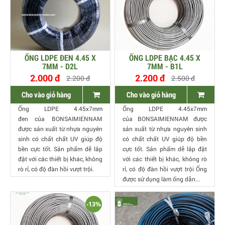
ỐNG LDPE ĐEN 4.45 X
ỐNG LDPE BẠC 4.45 X
7MM - D2L
7MM - B1L
2.000 đ
2.200 đ
2.200 đ
2.500 đ
Cho vào giỏ hàng
Cho vào giỏ hàng
Ống LDPE 4.45x7mm
Ống LDPE 4.45x7mm
đen của BONSAIMIENNAM
của BONSAIMIENNAM được
được sản xuất từ nhựa nguyên
sản xuất từ nhựa nguyên sinh
sinh có chất chất UV giúp độ
có chất chất UV giúp độ bền
bền cực tốt. Sản phẩm dễ lắp
cực tốt. Sản phẩm dễ lắp đặt
đặt với các thiết bị khác, không
với các thiết bị khác, không rò
rò rỉ, có độ đàn hồi vượt trội.
rỉ, có độ đàn hồi vượt trội Ống
được sử dụng làm ống dẫn...
-13%