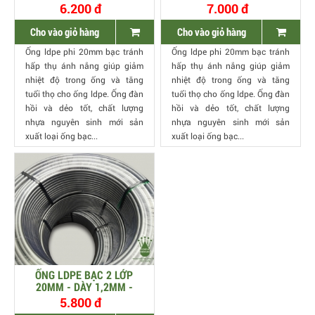
6.200 đ
7.000 đ
Cho vào giỏ hàng
Cho vào giỏ hàng
Ống ldpe phi 20mm bạc tránh
Ống ldpe phi 20mm bạc tránh
hấp thụ ánh nắng giúp giảm
hấp thụ ánh nắng giúp giảm
nhiệt độ trong ống và tăng
nhiệt độ trong ống và tăng
tuổi thọ cho ống ldpe. Ống đàn
tuổi thọ cho ống ldpe. Ống đàn
hồi và dẻo tốt, chất lượng
hồi và dẻo tốt, chất lượng
nhựa nguyên sinh mới sản
nhựa nguyên sinh mới sản
xuất loại ống bạc...
xuất loại ống bạc...
ỐNG LDPE BẠC 2 LỚP
20MM - DÀY 1,2MM -
20B2L
5.800 đ