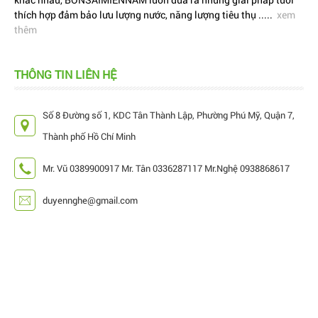
thích hợp đảm bảo lưu lượng nước, năng lượng tiêu thụ .....
xem
thêm
THÔNG TIN LIÊN HỆ
Số 8 Đường số 1, KDC Tân Thành Lập, Phường Phú Mỹ, Quận 7,
Thành phố Hồ Chí Minh
Mr. Vũ 0389900917 Mr. Tân 0336287117 Mr.Nghệ 0938868617
duyennghe@gmail.com
Hiện nay, trên thị trường đang có rất nhiều mẫu
béc tưới bù áp, làm cho khách hàng cảm thấy...