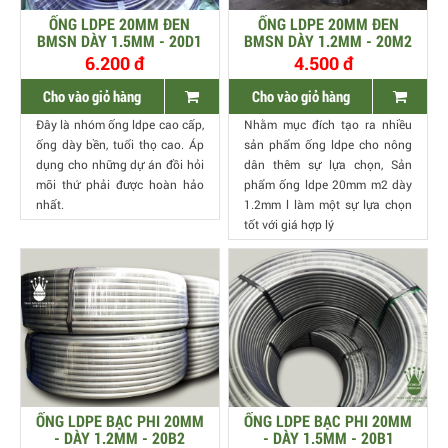
ỐNG LDPE 20MM ĐEN
ỐNG LDPE 20MM ĐEN
BMSN DÀY 1.5MM - 20D1
BMSN DÀY 1.2MM - 20M2
6.200 đ
4.500 đ
Cho vào giỏ hàng
Cho vào giỏ hàng
Đây là nhóm ống ldpe cao cấp,
Nhằm mục đích tạo ra nhiều
ống dày bền, tuổi thọ cao. Áp
sản phẩm ống ldpe cho nông
dụng cho những dự án đồi hỏi
dân thêm sự lựa chọn, Sản
mõi thứ phải được hoàn hảo
phẩm ống ldpe 20mm m2 dày
nhất.
1.2mm l làm một sự lựa chọn
tốt với giá hợp lý
ỐNG LDPE BẠC PHI 20MM
ỐNG LDPE BẠC PHI 20MM
- DÀY 1.2MM - 20B2
- DÀY 1.5MM - 20B1