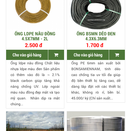
ỐNG LDPE NÂU ĐỒNG
ỐNG BSMN DẺO ĐEN
4.5X7MM - 2L
4.3X6.3MM
2.500 đ
1.700 đ
Cho vào giỏ hàng
Cho vào giỏ hàng
Ống ldpe nâu đồng Chất liệu
Ống PE 6mm sản xuất bởi
nhựa ldpe màu đen Sản phẩm
BONSAMIENNAM, tính dẻo
có thêm vào đó là ~ 2.1%
cao chống tia uv tối đa giúp
black carbon giúp tăng khả
độ bền thiết bị tăng cao, dễ
năng chống UV. Lớp ngoài
dàng lắp đặt với các thiết bị
màu nâu đồng đẹp mắt và tạo
khác, không rò rỉ, bền bỉ.
mỹ quan. Nhân dịp ra mắt
45.000/ ký (Chỉ sản xuất...
chúng...