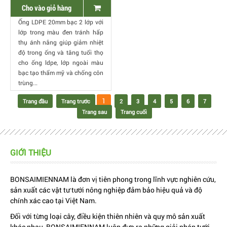
Cho vào giỏ hàng
Ống LDPE 20mm bạc 2 lớp với
lớp trong màu đen tránh hấp
thụ ánh nắng giúp giảm nhiệt
độ trong ống và tăng tuổi thọ
cho ống ldpe, lớp ngoài màu
bạc tạo thẩm mỹ và chống côn
trùng...
1
Trang đầu
Trang trước
2
3
4
5
6
7
Trang sau
Trang cuối
GIỚI THIỆU
BONSAIMIENNAM là đơn vị tiên phong trong lĩnh vực nghiên cứu,
sản xuất các vật tư tưới nông nghiệp đảm bảo hiệu quả và độ
chính xác cao tại Việt Nam.
Đối với từng loại cây, điều kiện thiên nhiên và quy mô sản xuất
khác nhau, BONSAIMIENNAM luôn đưa ra những giải pháp tưới