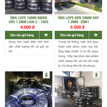
ỐNG LDPE 16MM BMSN
ỐNG LDPE ĐEN 20MM DÀY
DÀY 1.2MM LOẠI 2 - 16D2
1.2MM -20M1
4.000 đ
5.500 đ
Cho vào giỏ hàng
Cho vào giỏ hàng
Dùng cho cách diện tích nhỏ
Trong hệ thống tưới nhỏ giọt,
cần chất lượng tốt và giá cả
hoặc tưới phun mưa cục bộ.
tốt
Ống ldpe chiếm vị trí rất quan
trọng . Hãy lựa chọn sản phẩm
chất lượng tốt với chi phí hợp
lý. Vui lòng liên hệ với chúng...