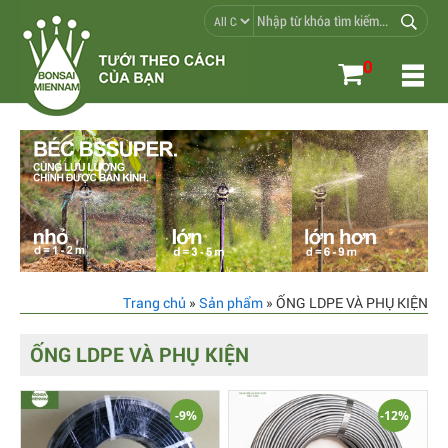
0
Trang chủ
»
Sản phẩm
» ỐNG LDPE VÀ PHỤ KIỆN
ỐNG LDPE VÀ PHỤ KIỆN
-9%
-12%