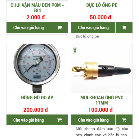
CHUI VẶN MÀU ĐEN POM -
ĐỤC LỖ ỐNG PE
E84
2.000 đ
50.000 đ
Cho vào giỏ hàng
Cho vào giỏ hàng
Đục lỗ ống pe
ĐỒNG HỒ ĐO ÁP
MŨI KHOAN ỐNG PVC
17MM
200.000 đ
100.000 đ
Cho vào giỏ hàng
Cho vào giỏ hàng
Mũi khoan đảm bảo độ sắc
bén, chính xác và bền bỉ cao.