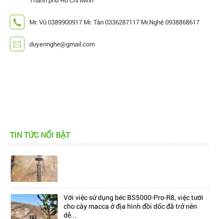
Mr. Vũ 0389900917 Mr. Tân 0336287117 Mr.Nghệ 0938868617
duyennghe@gmail.com
Hiện nay, trên thị trường đang có rất nhiều mẫu
TIN TỨC NỔI BẬT
béc tưới bù áp, làm cho khách hàng cảm thấy...
Với việc sử dụng béc BS5000-Pro-R8, việc tưới
cho cây macca ở địa hình đồi dốc đã trở nên
dễ...