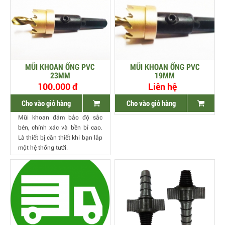
MŨI KHOAN ỐNG PVC
MŨI KHOAN ỐNG PVC
23MM
19MM
100.000 đ
Liên hệ
Cho vào giỏ hàng
Cho vào giỏ hàng
Mũi khoan đảm bảo độ sắc
bén, chính xác và bền bỉ cao.
Là thiết bị cần thiết khi bạn lắp
một hệ thống tưới.