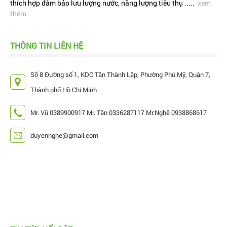
thích hợp đảm bảo lưu lượng nước, năng lượng tiêu thụ .....
xem
thêm
THÔNG TIN LIÊN HỆ
Số 8 Đường số 1, KDC Tân Thành Lập, Phường Phú Mỹ, Quận 7,
Thành phố Hồ Chí Minh
Mr. Vũ 0389900917 Mr. Tân 0336287117 Mr.Nghệ 0938868617
duyennghe@gmail.com
Hiện nay, trên thị trường đang có rất nhiều mẫu
béc tưới bù áp, làm cho khách hàng cảm thấy...